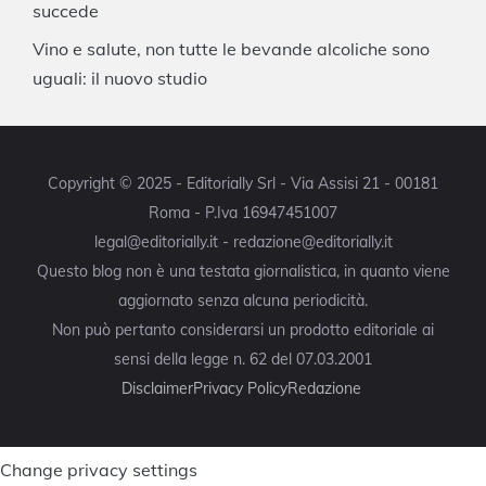
succede
Vino e salute, non tutte le bevande alcoliche sono
uguali: il nuovo studio
Copyright © 2025 - Editorially Srl - Via Assisi 21 - 00181
Roma - P.Iva 16947451007
legal@editorially.it - redazione@editorially.it
Questo blog non è una testata giornalistica, in quanto viene
aggiornato senza alcuna periodicità.
Non può pertanto considerarsi un prodotto editoriale ai
sensi della legge n. 62 del 07.03.2001
Disclaimer
Privacy Policy
Redazione
Change privacy settings