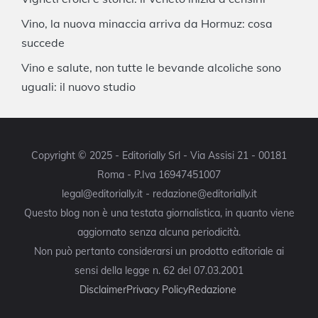
Vino, la nuova minaccia arriva da Hormuz: cosa
succede
Vino e salute, non tutte le bevande alcoliche sono
uguali: il nuovo studio
Copyright © 2025 - Editorially Srl - Via Assisi 21 - 00181
Roma - P.Iva 16947451007
legal@editorially.it - redazione@editorially.it
Questo blog non è una testata giornalistica, in quanto viene
aggiornato senza alcuna periodicità.
Non può pertanto considerarsi un prodotto editoriale ai
sensi della legge n. 62 del 07.03.2001
Disclaimer
Privacy Policy
Redazione