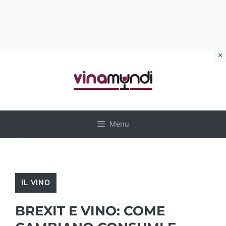
×
Vai
al
contenuto
Menu
IL VINO
BREXIT E VINO: COME