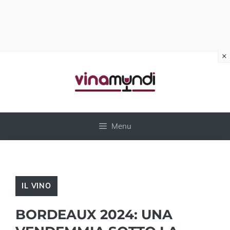
×
Vai
al
contenuto
Menu
IL VINO
BORDEAUX 2024: UNA