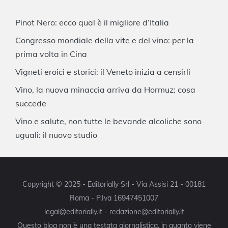
Pinot Nero: ecco qual è il migliore d’Italia
Congresso mondiale della vite e del vino: per la
prima volta in Cina
Vigneti eroici e storici: il Veneto inizia a censirli
Vino, la nuova minaccia arriva da Hormuz: cosa
succede
Vino e salute, non tutte le bevande alcoliche sono
uguali: il nuovo studio
Copyright © 2025 - Editorially Srl - Via Assisi 21 - 00181
Roma - P.Iva 16947451007
legal@editorially.it - redazione@editorially.it
Questo blog non è una testata giornalistica, in quanto viene