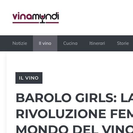
Vai
al
contenuto
Notizie
Il vino
Cucina
Itinerari
Storie
IL VINO
BAROLO GIRLS: 
RIVOLUZIONE FE
MONDO DEL VIN