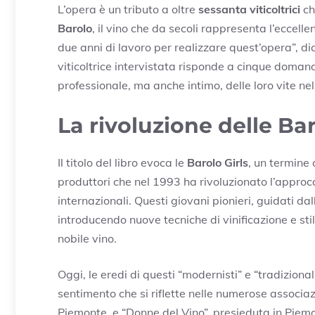
L’opera è un tributo a oltre
sessanta viticoltrici
ch
Barolo
, il vino che da secoli rappresenta l’eccel
due anni di lavoro per realizzare quest’opera”, dic
viticoltrice intervistata risponde a cinque doman
professionale, ma anche intimo, delle loro vite ne
La rivoluzione delle Bar
Il titolo del libro evoca le
Barolo Girls
, un termine 
produttori che nel 1993 ha rivoluzionato l’approcc
internazionali. Questi giovani pionieri, guidati da
introducendo nuove tecniche di vinificazione e st
nobile vino.
Oggi, le eredi di questi “modernisti” e “tradiziona
sentimento che si riflette nelle numerose associaz
Piemonte, e “Donne del Vino”, presieduta in Pie