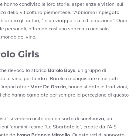
e hanno condiviso le loro storie, esperienze e visioni sul
lenza della viticoltura piemontese. “Abbiamo impiegato
hiarano gli autori, “in un viaggio ricco di emozione”. Ogni
de personali, offrendo così uno spaccato non solo
l mondo del vino.
olo Girls
che rievoca la storica
Barolo Boys
, un gruppo di
io al vino, portando il Barolo a conquistare i mercati
ll’importatore
Marc De Grazia
, hanno sfidato le tradizioni,
ili che hanno cambiato per sempre la percezione di questo
listi” si vedono unite da una sorta di
sorellanza
, un
ioni femminili come “Le Sbarbatelle”, create dall’AIS
monte da
Ivana Brignolo Miroglio
. Queste reti di supporto