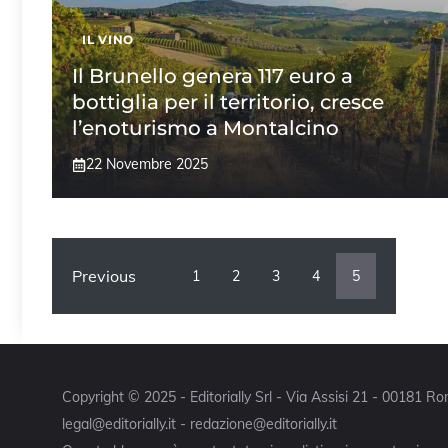
IL VINO
Il Brunello genera 117 euro a
bottiglia per il territorio, cresce
l’enoturismo a Montalcino
22 Novembre 2025
Previous
1
2
3
4
5
Copyright © 2025 - Editorially Srl - Via Assisi 21 - 00181 
legal@editorially.it - redazione@editorially.it