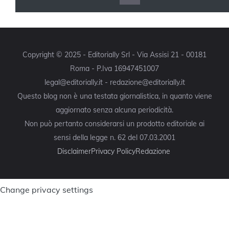
Copyright © 2025 - Editorially Srl - Via Assisi 21 - 00181
Roma - P.Iva 16947451007
legal@editorially.it - redazione@editorially.it
Questo blog non è una testata giornalistica, in quanto viene
aggiornato senza alcuna periodicità.
Non può pertanto considerarsi un prodotto editoriale ai
sensi della legge n. 62 del 07.03.2001
Disclaimer
Privacy Policy
Redazione
Change privacy settings