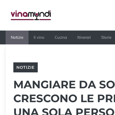
Vai
al
contenuto
Notizie
Il vino
Cucina
Itinerari
Storie
NOTIZIE
MANGIARE DA SOL
CRESCONO LE PR
UNA SOLA PERS