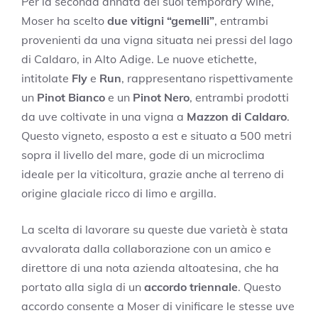
Per la seconda annata dei suoi temporary wine,
Moser ha scelto
due vitigni “gemelli”
, entrambi
provenienti da una vigna situata nei pressi del lago
di Caldaro, in Alto Adige. Le nuove etichette,
intitolate
Fly
e
Run
, rappresentano rispettivamente
un
Pinot Bianco
e un
Pinot Nero
, entrambi prodotti
da uve coltivate in una vigna a
Mazzon di Caldaro
.
Questo vigneto, esposto a est e situato a 500 metri
sopra il livello del mare, gode di un microclima
ideale per la viticoltura, grazie anche al terreno di
origine glaciale ricco di limo e argilla.
La scelta di lavorare su queste due varietà è stata
avvalorata dalla collaborazione con un amico e
direttore di una nota azienda altoatesina, che ha
portato alla sigla di un
accordo triennale
. Questo
accordo consente a Moser di vinificare le stesse uve