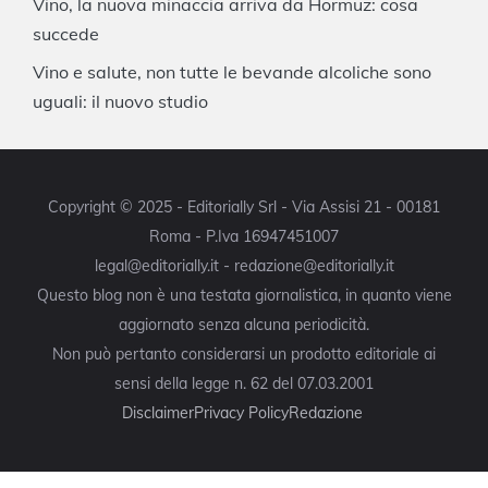
Vino, la nuova minaccia arriva da Hormuz: cosa
succede
Vino e salute, non tutte le bevande alcoliche sono
uguali: il nuovo studio
Copyright © 2025 - Editorially Srl - Via Assisi 21 - 00181
Roma - P.Iva 16947451007
legal@editorially.it - redazione@editorially.it
Questo blog non è una testata giornalistica, in quanto viene
aggiornato senza alcuna periodicità.
Non può pertanto considerarsi un prodotto editoriale ai
sensi della legge n. 62 del 07.03.2001
Disclaimer
Privacy Policy
Redazione