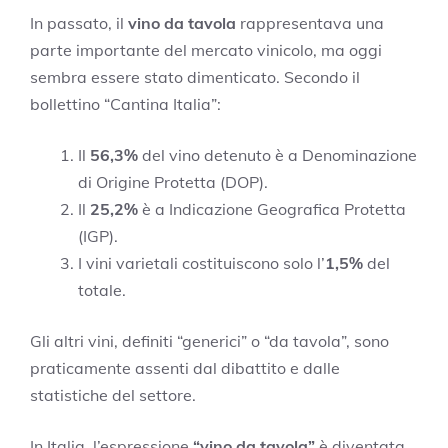
In passato, il
vino da tavola
rappresentava una
parte importante del mercato vinicolo, ma oggi
sembra essere stato dimenticato. Secondo il
bollettino “Cantina Italia”:
Il
56,3%
del vino detenuto è a Denominazione
di Origine Protetta (DOP).
Il
25,2%
è a Indicazione Geografica Protetta
(IGP).
I vini varietali costituiscono solo l’
1,5%
del
totale.
Gli altri vini, definiti “generici” o “da tavola”, sono
praticamente assenti dal dibattito e dalle
statistiche del settore.
In Italia, l’espressione
“vino da tavola”
è diventata