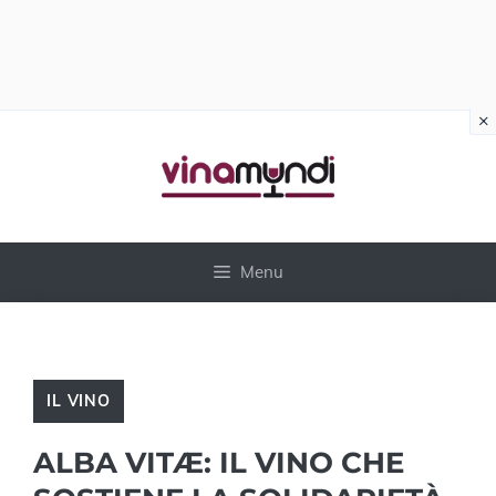
×
Vai
al
contenuto
Menu
IL VINO
ALBA VITÆ: IL VINO CHE