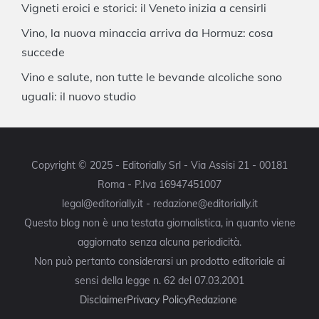
Vigneti eroici e storici: il Veneto inizia a censirli
Vino, la nuova minaccia arriva da Hormuz: cosa
succede
Vino e salute, non tutte le bevande alcoliche sono
uguali: il nuovo studio
Copyright © 2025 - Editorially Srl - Via Assisi 21 - 00181
Roma - P.Iva 16947451007
legal@editorially.it - redazione@editorially.it
Questo blog non è una testata giornalistica, in quanto viene
aggiornato senza alcuna periodicità.
Non può pertanto considerarsi un prodotto editoriale ai
sensi della legge n. 62 del 07.03.2001
Disclaimer
Privacy Policy
Redazione