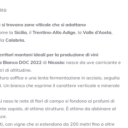
dità
a si trovano zone viticole che si adattano
come la
Sicilia
, il
Trentino-Alto Adige
, la
Valle d’Aosta
,
 la
Calabria.
erritori montani ideali per la produzione di vini
a Bianco DOC 2022
di
Nicosia:
nasce da uve carricante e
i di altitudine.
ura soffice e una lenta fermentazione in acciaio, seguita
. Un bianco che esprime il carattere verticale e minerale
l naso le note di fiori di campo si fondono ai profumi di
 sapido, di ottima struttura. È ottimo da abbinare al
sce.
sti, con vigne che si estendono da 200 metri fino a oltre