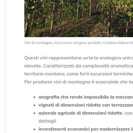
Vini di montagna, ecco come vengono prodotti | Cantina Aldeno h
Questi vini rappresentano un’arte enologica unica,
elevate. Caratterizzati da complessità aromatica e 
territorio montano, come forti escursioni termiche
Per produrre vini di montagna è essenziale che l
orografia che rende impossibile la mecca
vigneti di dimensioni ridotte con terrazza
aziende agricole di dimensioni ridotte
, co
dettagli
investimenti economici per modernizzare la