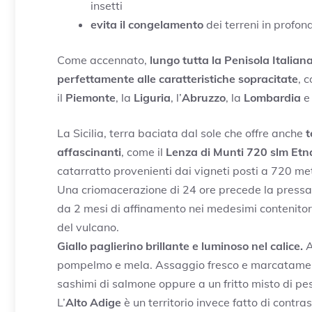
insetti
evita il congelamento
dei terreni in profon
Come accennato,
lungo tutta la Penisola Italian
perfettamente
alle caratteristiche sopracitate
, 
il
Piemonte
, la
Liguria
, l’
Abruzzo
, la
Lombardia
e
La Sicilia, terra baciata dal sole che offre anche
t
affascinanti
, come il
Lenza di Munti 720 slm
Etn
catarratto provenienti dai vigneti posti a 720 metr
Una criomacerazione di 24 ore precede la pressat
da 2 mesi di affinamento nei medesimi contenitori
del vulcano.
Giallo paglierino brillante e luminoso nel calice.
A
pompelmo e mela. Assaggio fresco e marcatamente
sashimi di salmone oppure a un fritto misto di pe
L’
Alto Adige
è un territorio invece fatto di contra