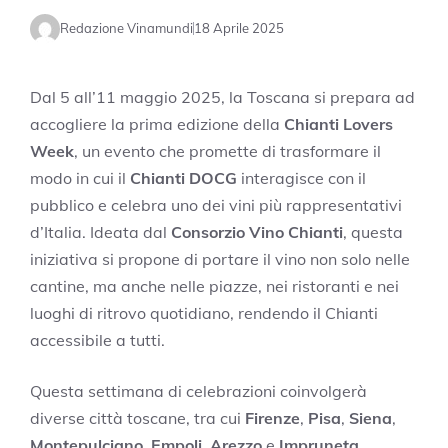
Redazione Vinamundi
18 Aprile 2025
Dal 5 all’11 maggio 2025, la Toscana si prepara ad
accogliere la prima edizione della
Chianti Lovers
Week
, un evento che promette di trasformare il
modo in cui il
Chianti DOCG
interagisce con il
pubblico e celebra uno dei vini più rappresentativi
d’Italia. Ideata dal
Consorzio Vino Chianti
, questa
iniziativa si propone di portare il vino non solo nelle
cantine, ma anche nelle piazze, nei ristoranti e nei
luoghi di ritrovo quotidiano, rendendo il Chianti
accessibile a tutti.
Questa settimana di celebrazioni coinvolgerà
diverse città toscane, tra cui
Firenze
,
Pisa
,
Siena
,
Montepulciano
,
Empoli
,
Arezzo
e
Impruneta
,