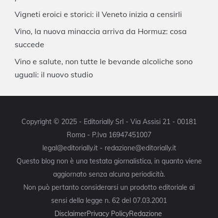
Vigneti eroici e storici: il Veneto inizia a censirli
Vino, la nuova minaccia arriva da Hormuz: cosa
succede
Vino e salute, non tutte le bevande alcoliche sono
uguali: il nuovo studio
Copyright © 2025 - Editorially Srl - Via Assisi 21 - 00181
Roma - P.Iva 16947451007
legal@editorially.it - redazione@editorially.it
Questo blog non è una testata giornalistica, in quanto viene
aggiornato senza alcuna periodicità.
Non può pertanto considerarsi un prodotto editoriale ai
sensi della legge n. 62 del 07.03.2001
Disclaimer
Privacy Policy
Redazione