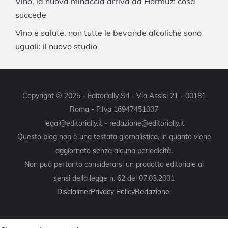
Vino, la nuova minaccia arriva da Hormuz: cosa
succede
Vino e salute, non tutte le bevande alcoliche sono
uguali: il nuovo studio
Copyright © 2025 - Editorially Srl - Via Assisi 21 - 00181
Roma - P.Iva 16947451007
legal@editorially.it - redazione@editorially.it
Questo blog non è una testata giornalistica, in quanto viene
aggiornato senza alcuna periodicità.
Non può pertanto considerarsi un prodotto editoriale ai
sensi della legge n. 62 del 07.03.2001
Disclaimer
Privacy Policy
Redazione