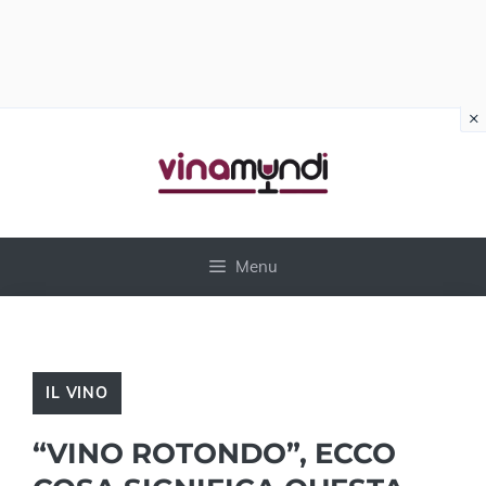
×
Vai
al
contenuto
Menu
IL VINO
“VINO ROTONDO”, ECCO