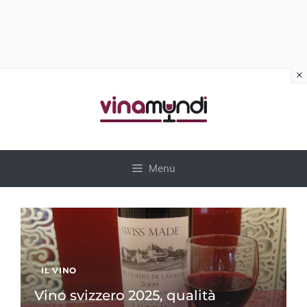
×
Vai
al
contenuto
Menu
IL VINO
Vino svizzero 2025, qualità