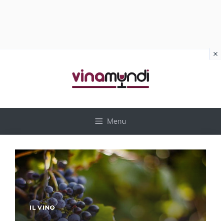
×
Vai
al
contenuto
Menu
IL VINO