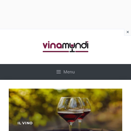
×
Vai
al
contenuto
Menu
IL VINO