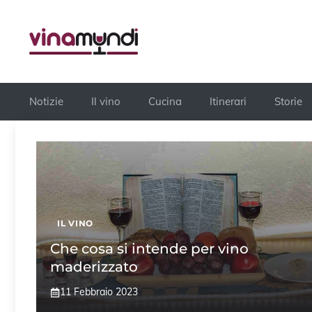
Vai
al
contenuto
Notizie
Il vino
Cucina
Itinerari
Storie
IL VINO
Che cosa si intende per vino
maderizzato
11 Febbraio 2023