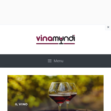
×
Vai
al
contenuto
Menu
IL VINO