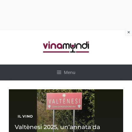
×
Vai
al
contenuto
Menu
IL VINO
Valtènesi 2025, un’annata da