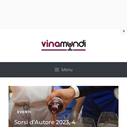
×
Vai
al
contenuto
Menu
EVENTI
Sorsi d’Autore 2023, 4