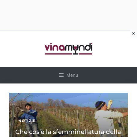
×
Vai
al
contenuto
Menu
NOTIZIE
Che cos’è la sfemminellatura della