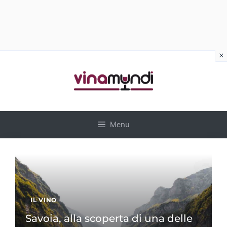
×
Vai
al
contenuto
Menu
IL VINO
Savoia, alla scoperta di una delle