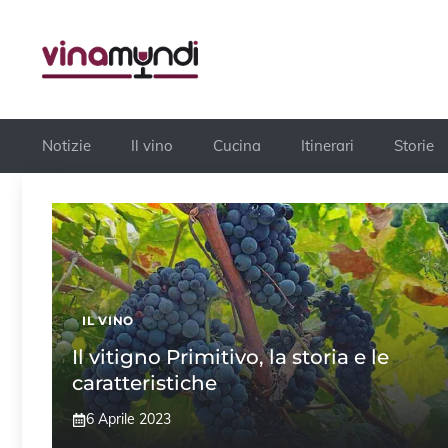
Vai
al
contenuto
Notizie
Il vino
Cucina
Itinerari
Storie
IL VINO
Il vitigno Primitivo, la storia e le
caratteristiche
6 Aprile 2023