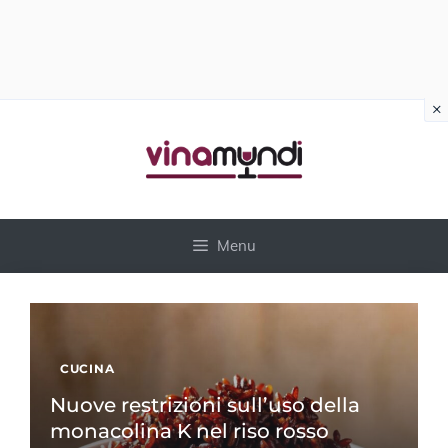
×
Vai
al
contenuto
Menu
CUCINA
Nuove restrizioni sull’uso della
monacolina K nel riso rosso