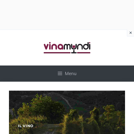
×
Vai
al
contenuto
Menu
IL VINO