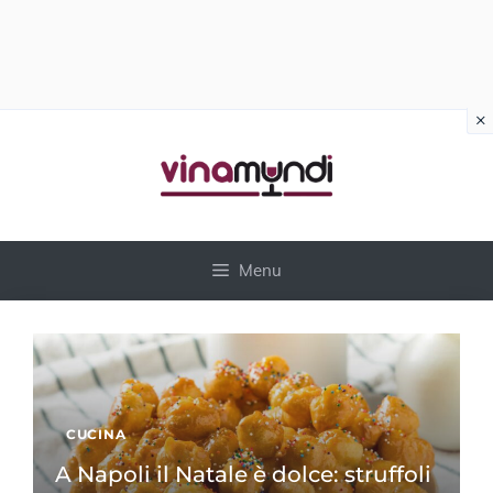
×
Vai
al
contenuto
Menu
CUCINA
A Napoli il Natale è dolce: struffoli