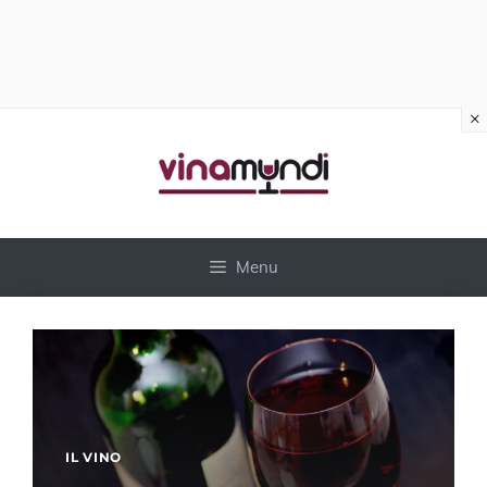
×
Vai
al
contenuto
Menu
IL VINO