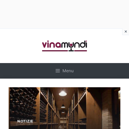
×
Vai
al
contenuto
Menu
NOTIZIE