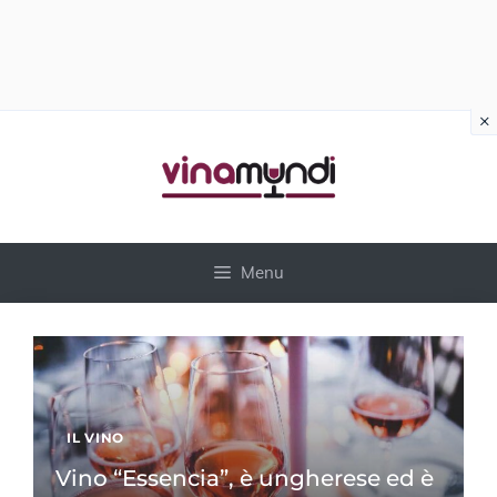
×
Vai
al
contenuto
Menu
IL VINO
Vino “Essencia”, è ungherese ed è