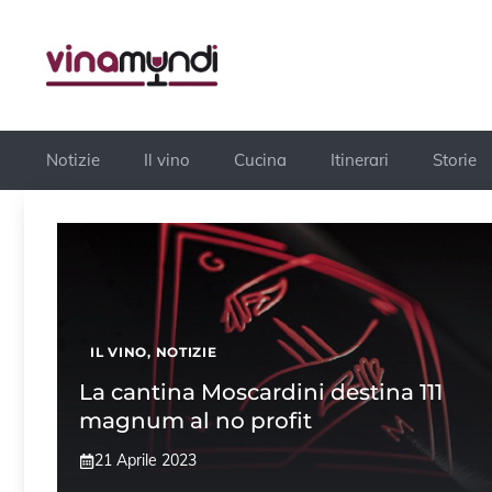
Vai
al
contenuto
Notizie
Il vino
Cucina
Itinerari
Storie
IL VINO
,
NOTIZIE
La cantina Moscardini destina 111
magnum al no profit
21 Aprile 2023