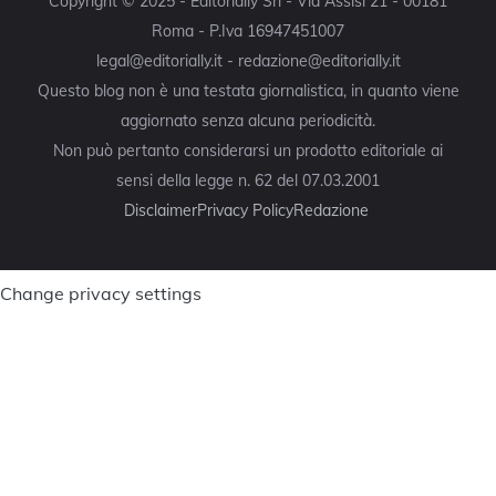
Copyright © 2025 - Editorially Srl - Via Assisi 21 - 00181
Roma - P.Iva 16947451007
legal@editorially.it - redazione@editorially.it
Questo blog non è una testata giornalistica, in quanto viene
aggiornato senza alcuna periodicità.
Non può pertanto considerarsi un prodotto editoriale ai
sensi della legge n. 62 del 07.03.2001
Disclaimer
Privacy Policy
Redazione
Change privacy settings